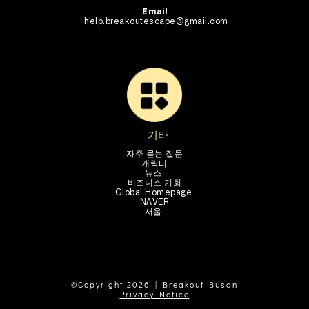
Email 
help.breakoutescape@gmail.com
기타
자주 묻는 질문
캐릭터
뉴스 
비즈니스 기회
Global Homepage 
NAVER
서울
©Copyright 2026 | Breakout Busan
Privacy Notice